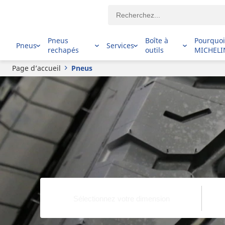
Pneus
Boîte à
Pourquo
Pneus
Services
rechapés
outils
MICHELI
Page d’accueil
Pneus