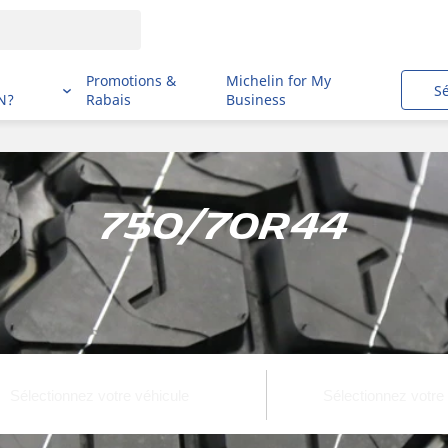
i
Promotions &
Michelin for My
S
N?
Rabais
Business
750/70R44