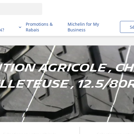
i
Promotions &
Michelin for My
S
N?
Rabais
Business
ion agricole , C
lleteuse , 12.5/80