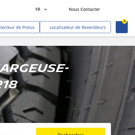
FR
Nous Contacter
0
Agriculture
électeur de Pneus
Localisateur de Revendeurs
Transport de marchandises
Transport de personnes
Mines et carrières
hargeuse-
Construction & industrie
R18
Entrepreneurs & commerçants
Hors route/gouvernement
VR
Tweel (site US)
Voitures, VUS