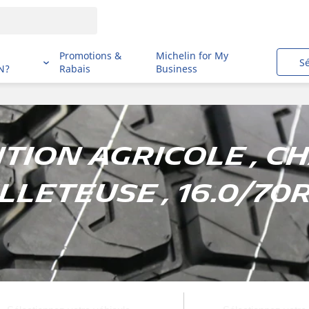
i
Promotions &
Michelin for My
S
N?
Rabais
Business
ion agricole , C
lleteuse , 16.0/70