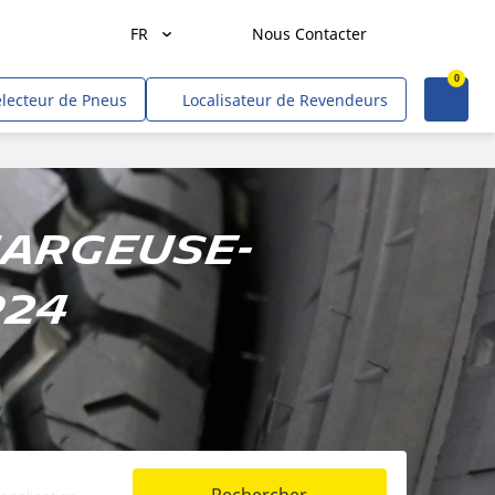
FR
Nous Contacter
0
Agriculture
électeur de Pneus
Localisateur de Revendeurs
Transport de marchandises
Transport de personnes
Mines et carrières
hargeuse-
Construction & industrie
R24
Entrepreneurs & commerçants
Hors route/gouvernement
VR
Tweel (site US)
Voitures, VUS