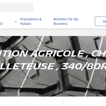
i
Promotions &
Michelin for My
S
N?
Rabais
Business
ion agricole , C
lleteuse , 340/80