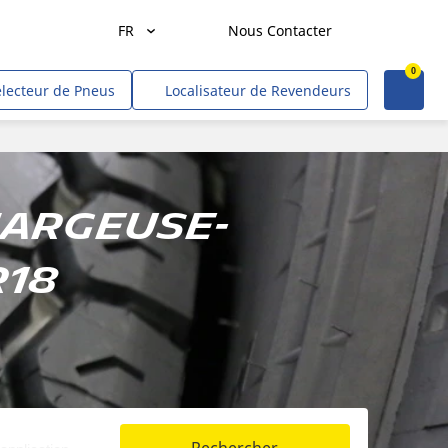
FR
Nous Contacter
0
Agriculture
électeur de Pneus
Localisateur de Revendeurs
Transport de marchandises
Transport de personnes
Mines et carrières
hargeuse-
Construction & industrie
R18
Entrepreneurs & commerçants
Hors route/gouvernement
VR
Tweel (site US)
Voitures, VUS