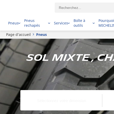
Pneus
Boîte à
Pourquo
Pneus
Services
rechapés
outils
MICHELI
Page d’accueil
Pneus
Sol mixte , C