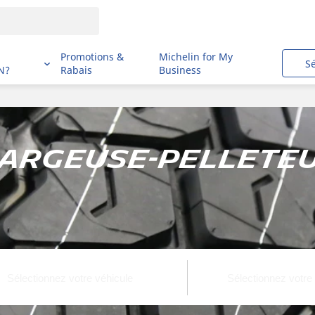
i
Promotions &
Michelin for My
S
N?
Rabais
Business
hargeuse-pelleteu