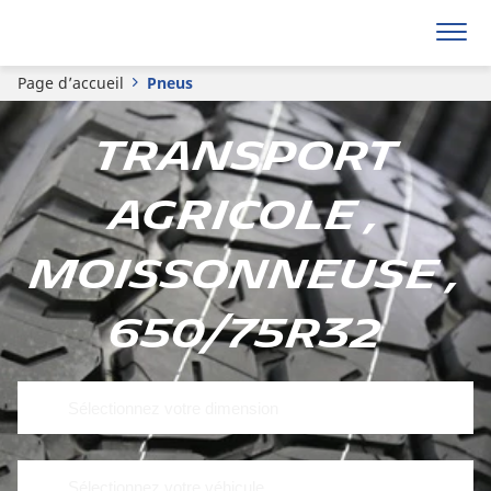
Page d’accueil
Pneus
Transport
agricole ,
Moissonneuse ,
650/75R32