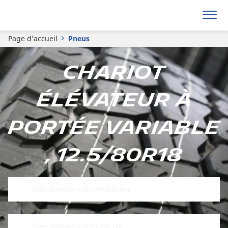
Page d’accueil
Pneus
Chariot
élévateur à
portée variable
, 12.5/80R18