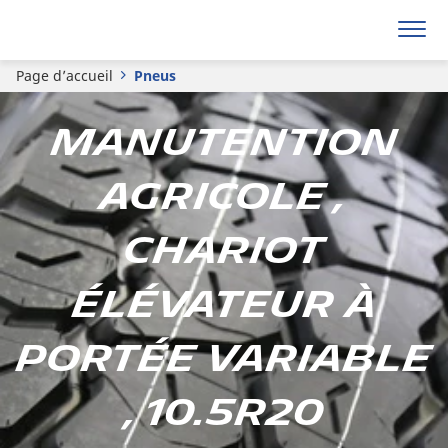
Page d’accueil
Pneus
Manutention
agricole ,
Chariot
élévateur à
portée variable
, 10.5R20