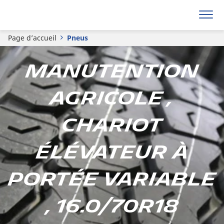
Page d’accueil
Pneus
Manutention
agricole ,
Chariot
élévateur à
portée variable
, 16.0/70R18