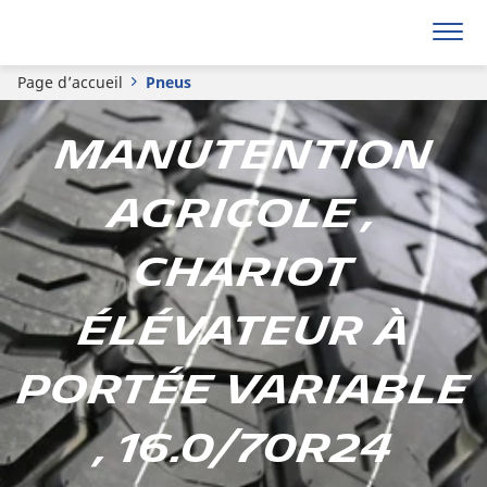
Page d’accueil
Pneus
Manutention
agricole ,
Chariot
élévateur à
portée variable
, 16.0/70R24