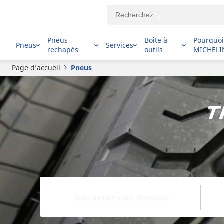
Pneus
Boîte à
Pourquo
Pneus
Services
rechapés
outils
MICHELI
Page d’accueil
Pneus
T