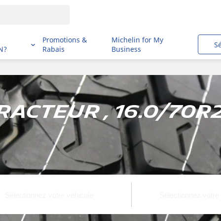
i
Promotions &
Michelin for My
S
N?
Rabais
Business
racteur , 16.0/70R