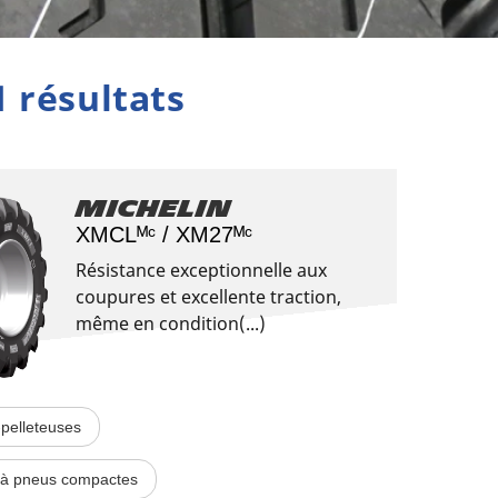
1 résultats
Michelin
XMCLᴹᶜ / XM27ᴹᶜ
Résistance exceptionnelle aux
coupures et excellente traction,
même en condition(...)
pelleteuses
à pneus compactes