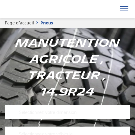
Page d’accueil
Pneus
Manutention
agricole ,
Tracteur ,
14.9R24