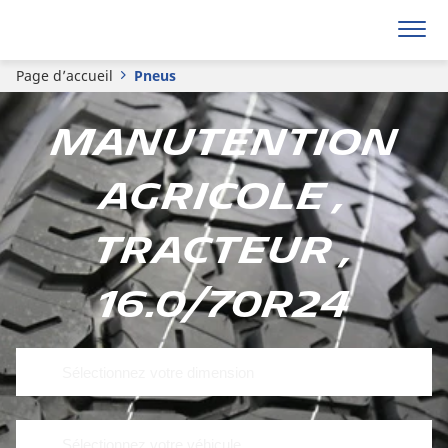
Page d’accueil
Pneus
Manutention
agricole ,
Tracteur ,
16.0/70R24