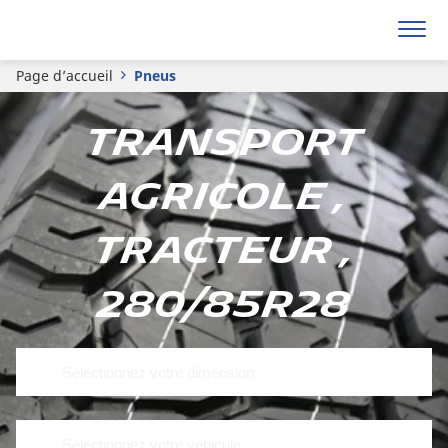
Page d’accueil
Pneus
Transport
agricole ,
Tracteur ,
280/85R28