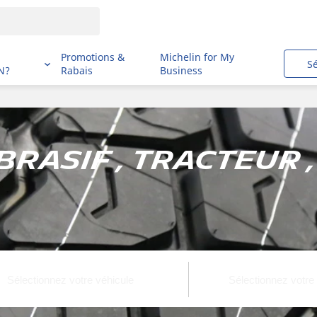
i
Promotions &
Michelin for My
S
N?
Rabais
Business
rasif , Tracteur ,