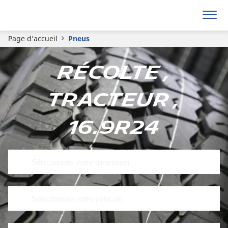
Page d’accueil
Pneus
Récolte ,
Tracteur ,
16.9R24