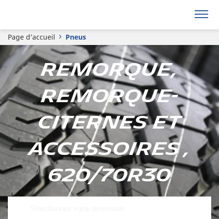
Page d’accueil
Pneus
Remorque,
remorque-
citernes et
accessoires ,
620/70R30