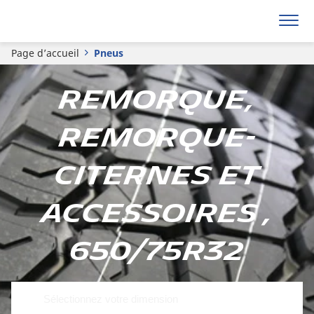
Page d’accueil
Pneus
Remorque,
remorque-
citernes et
accessoires ,
650/75R32