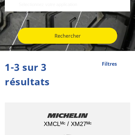
Rechercher
1-3 sur 3
Filtres
résultats
Michelin
XMCLᴹᶜ / XM27ᴹᶜ