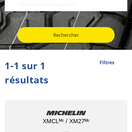
Rechercher
1-1 sur 1
Filtres
résultats
Michelin
XMCLᴹᶜ / XM27ᴹᶜ