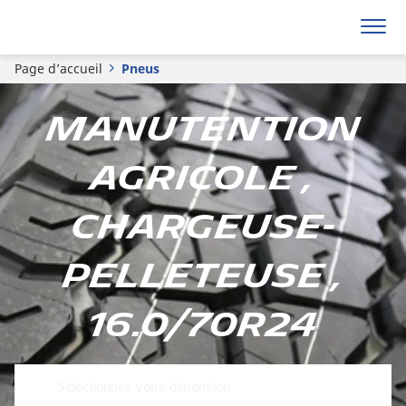
Page d’accueil
Pneus
Manutention
agricole ,
Chargeuse-
pelleteuse ,
16.0/70R24