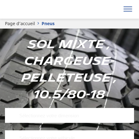
Page d’accueil
Pneus
Sol mixte ,
Chargeuse-
pelleteuse ,
10.5/80-18