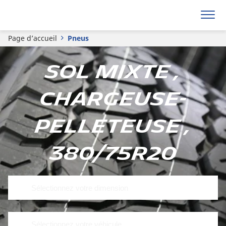
Page d’accueil
Pneus
Sol mixte ,
Chargeuse-
pelleteuse ,
380/75R20