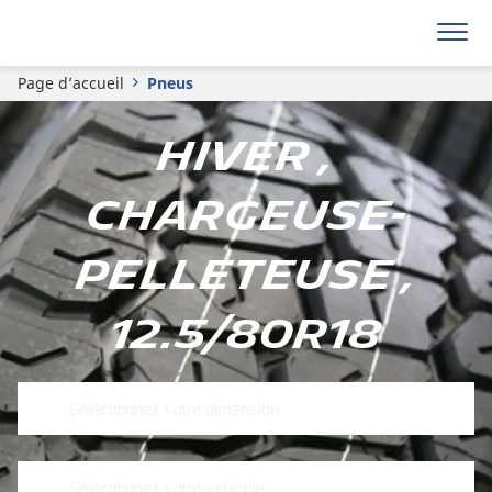
Page d’accueil
Pneus
Hiver ,
Chargeuse-
pelleteuse ,
12.5/80R18