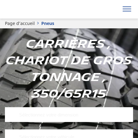
Page d’accueil
Pneus
Carrières ,
Chariot de gros
tonnage ,
350/65R15