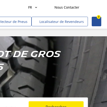
FR
Nous Contacter
0
Agriculture
électeur de Pneus
Localisateur de Revendeurs
Transport de marchandises
Transport de personnes
Mines et carrières
ot de gros
Construction & industrie
5
Entrepreneurs & commerçants
Hors route/gouvernement
VR
Tweel (site US)
Voitures, VUS