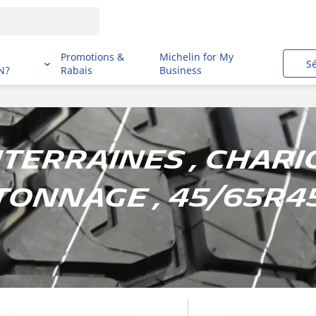
i
Promotions &
Michelin for My
S
N?
Rabais
Business
terraines , Chari
tonnage , 45/65R4