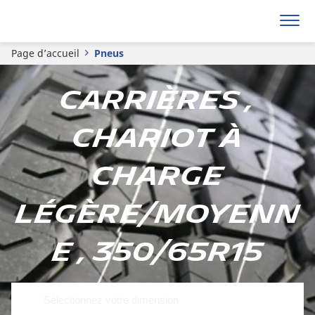
Page d’accueil
Pneus
Carrières ,
Chariot à
charge
légère/moyenn
e , 350/65R15