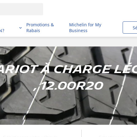
i
Promotions &
Michelin for My
S
N?
Rabais
Business
hariot à charge 
, 12.00R20