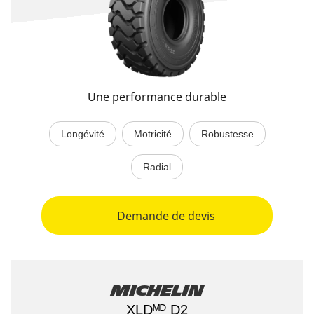
Une performance durable
Longévité
Motricité
Robustesse
Radial
Demande de devis
Michelin
XLDᴹᴰ D2