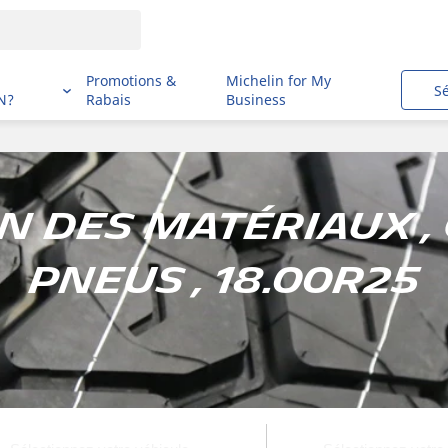
i
Promotions &
Michelin for My
S
N?
Rabais
Business
 des matériaux ,
pneus , 18.00R25