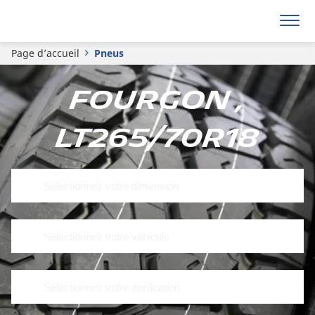
Page d’accueil
Pneus
Fourgon ,
LT265/70R18