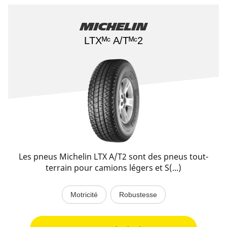
Michelin
LTXᴹᶜ A/Tᴹᶜ2
Les pneus Michelin LTX A/T2 sont des pneus tout-
terrain pour camions légers et S(...)
Motricité
Robustesse