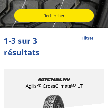
Rechercher
1-3 sur 3
Filtres
résultats
Michelin
Agilisᴹᴰ CrossClimateᴹᴰ LT