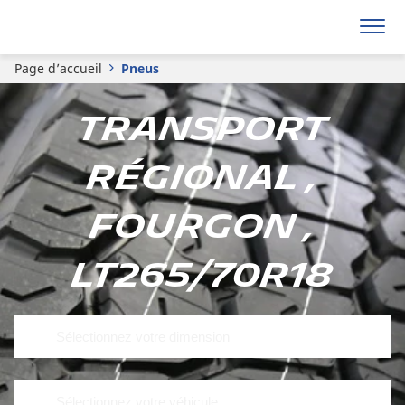
Page d’accueil
Pneus
Transport
régional ,
Fourgon ,
LT265/70R18