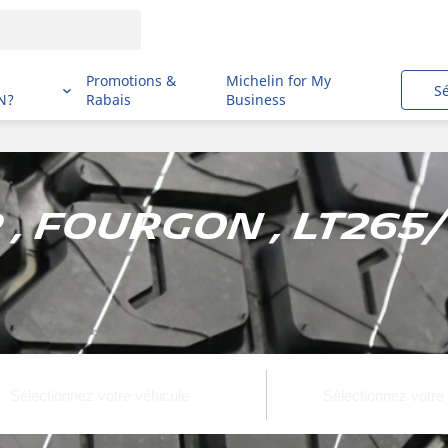
i
Promotions &
Michelin for My
S
N?
Rabais
Business
 , Fourgon , LT265