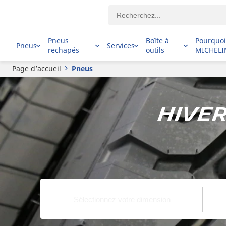
Pneus
Boîte à
Pourquo
Pneus
Services
rechapés
outils
MICHELI
Page d’accueil
Pneus
Hiver