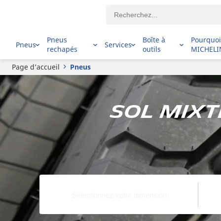
Pneus
Boîte à
Pourquo
Pneus
Services
rechapés
outils
MICHELI
Page d’accueil
Pneus
Sol mixte