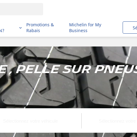
i
Promotions &
Michelin for My
S
N?
Rabais
Business
 , Pelle sur pneus