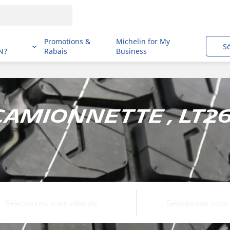
i
Promotions &
Michelin for My
S
N?
Rabais
Business
 Camionnette , LT2