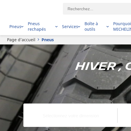
Pneus
Boîte à
Pourquo
Pneus
Services
rechapés
outils
MICHELI
Page d’accueil
Pneus
Hiver ,