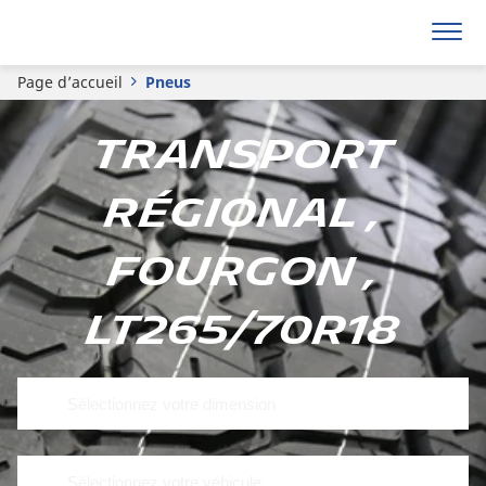
Page d’accueil
Pneus
Transport
régional ,
Fourgon ,
LT265/70R18