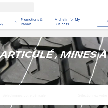
i
Promotions &
Michelin for My
S
N?
Rabais
Business
rticulé , Mines à