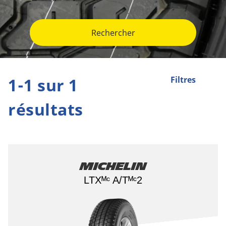
Rechercher
1-1 sur 1
Filtres
résultats
Michelin
LTXᴹᶜ A/Tᴹᶜ2