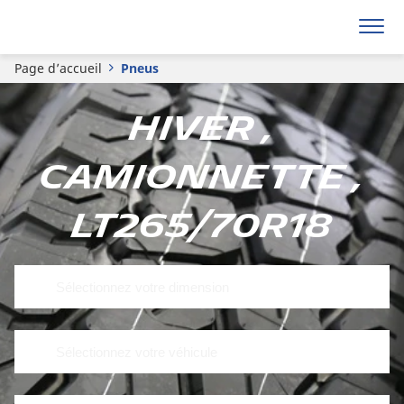
Page d’accueil
Pneus
Hiver ,
Camionnette ,
LT265/70R18