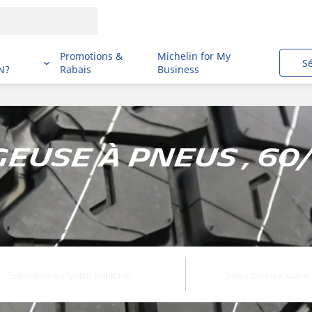
i
Promotions &
Michelin for My
S
N?
Rabais
Business
euse à pneus , 60