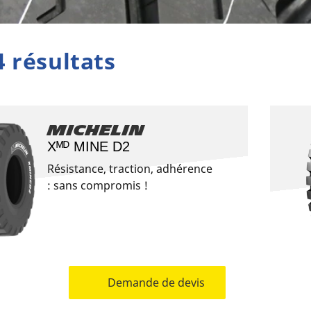
4 résultats
Michelin
Xᴹᴰ MINE D2
Résistance, traction, adhérence
: sans compromis !
Demande de devis