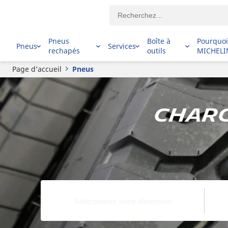
Pneus
Boîte à
Pourquo
Pneus
Services
rechapés
outils
MICHELI
Page d’accueil
Pneus
Charg