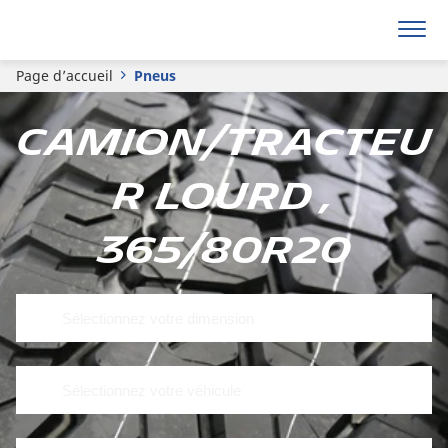
Page d’accueil
Pneus
Camion/tracteu
r lourd ,
365/80R20