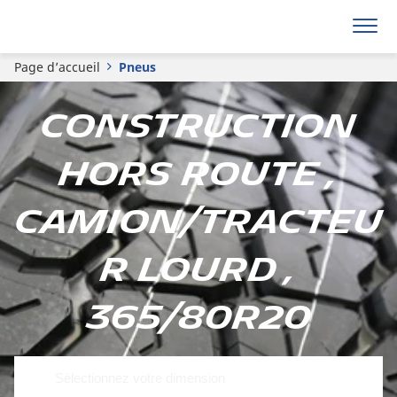
Page d’accueil
Pneus
Construction
hors route ,
Camion/tracteu
r lourd ,
365/80R20