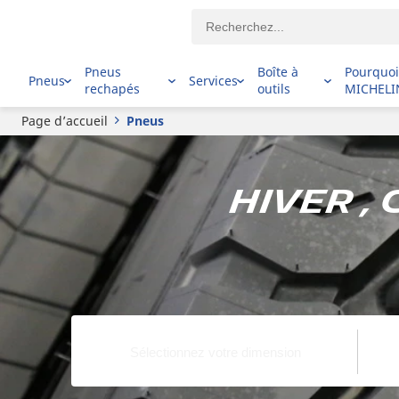
Pneus
Boîte à
Pourquo
Pneus
Services
rechapés
outils
MICHELI
Page d’accueil
Pneus
Hiver ,