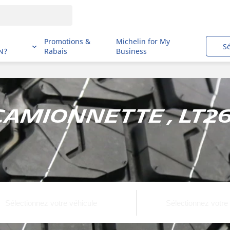
i
Promotions &
Michelin for My
S
N?
Rabais
Business
 Camionnette , LT2