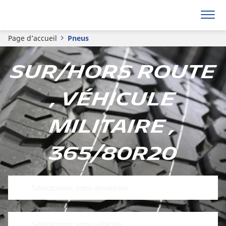
Page d’accueil
Pneus
Sur/hors route
, Véhicule
militaire ,
365/80R20