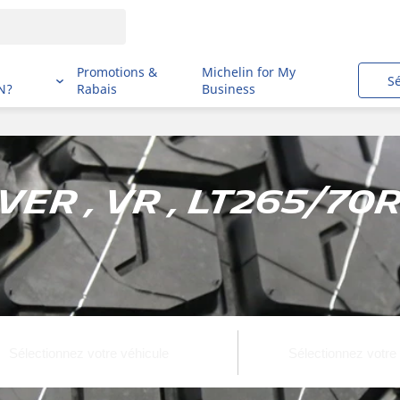
i
Promotions &
Michelin for My
S
N?
Rabais
Business
ver , VR , LT265/70