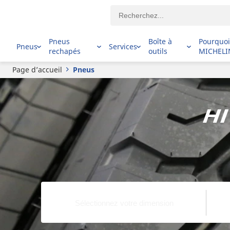
Pneus
Boîte à
Pourquo
Pneus
Services
rechapés
outils
MICHELI
Page d’accueil
Pneus
Hi