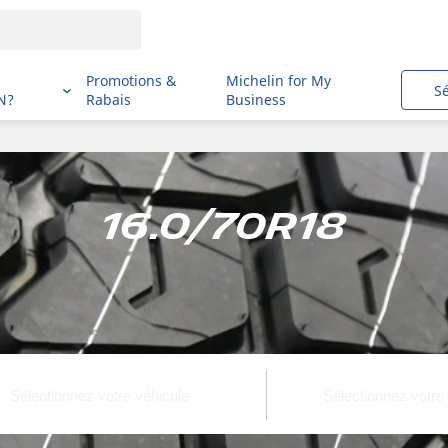
i
Promotions &
Michelin for My
S
N?
Rabais
Business
16.0/70R18