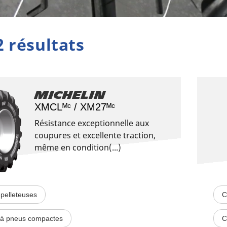
2 résultats
Michelin
XMCLᴹᶜ / XM27ᴹᶜ
Résistance exceptionnelle aux
coupures et excellente traction,
même en condition(...)
pelleteuses
C
à pneus compactes
C