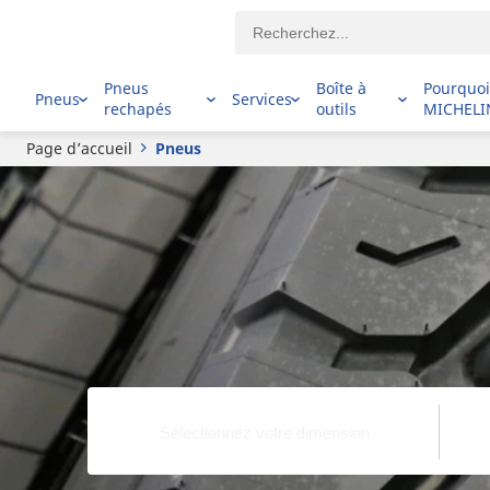
Pneus
Boîte à
Pourquo
Pneus
Services
rechapés
outils
MICHELI
Page d’accueil
Pneus