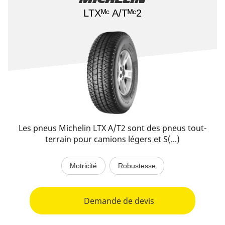
LTXᴹᶜ A/Tᴹᶜ2
Les pneus Michelin LTX A/T2 sont des pneus tout-
terrain pour camions légers et S(...)
Motricité
Robustesse
Demande de devis