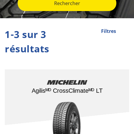
Rechercher
1-3 sur 3
Filtres
résultats
Michelin
Agilisᴹᴰ CrossClimateᴹᴰ LT