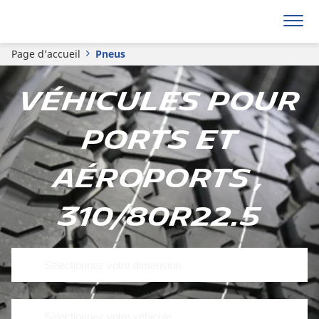
Page d’accueil
Pneus
Véhicules pour
ports et
aéroports ,
310/80R22.5