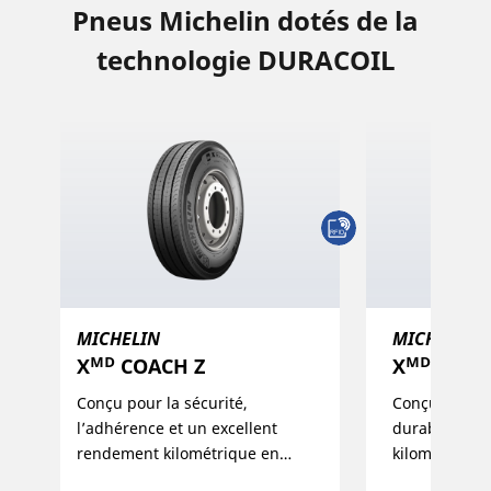
Pneus Michelin dotés de la
technologie DURACOIL
MICHELIN
MICHELIN
Xᴹᴰ COACH Z
Xᴹᴰ MUL
Conçu pour la sécurité,
Conçu pour 
l’adhérence et un excellent
durabilité 
rendement kilométrique en
kilométriqu
avant-plan, destiné aux flottes
opérations 