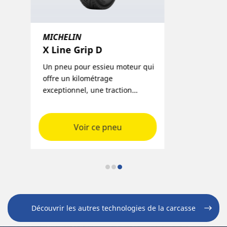
MICHELIN
X Line Grip D
Un pneu pour essieu moteur qui
offre un kilométrage
exceptionnel, une traction
té
durable et une carcasse si
durable qu’elle est conçue pour
e
atteindre jusqu’à 1 million de
Voir ce pneu
milles avec jusqu’à
4 rechapages.
Découvrir les autres technologies de la carcasse