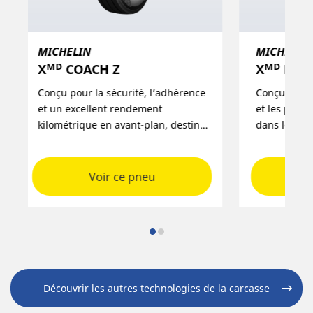
MICHELIN
MICHELI
Xᴹᴰ COACH Z
Xᴹᴰ MUL
Conçu pour la sécurité, l’adhérence
Conçu pour
et un excellent rendement
et les per
kilométrique en avant-plan, destiné
dans les o
aux flottes d’autocars et autobus*
constructi
qui font des trajets longues
transport 
distances et régionaux.
Voir ce pneu
Découvrir les autres technologies de la carcasse