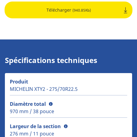
Télécharger
(940.85Kb)
Spécifications techniques
Produit
MICHELIN XTY2 - 275/70R22.5
Diamètre total
970 mm / 38 pouce
Largeur de la section
276 mm / 11 pouce