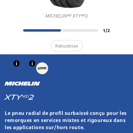
MICHELINᴹᴰ XTYᴹᴰ2
1
/
2
Robustesse
MICHELIN
XTYᴹᴰ2
Le pneu radial de profil surbaissé conçu pour les
remorques en services mixtes et rigoureux dans
les applications sur/hors route.